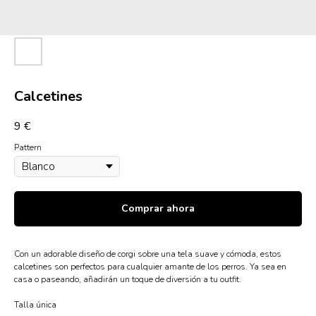
Calcetines
9
€
Pattern
Comprar ahora
Con un adorable diseño de corgi sobre una tela suave y cómoda, estos
calcetines son perfectos para cualquier amante de los perros. Ya sea en
casa o paseando, añadirán un toque de diversión a tu outfit.
Talla única